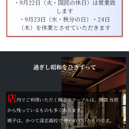
・9月22日（火・国民の休日）は営業致
します
・9月23日（水・秋分の日）・24日
（木）を休業とさせていただきます
過ぎし昭和をひきずって
店
内でご利用いただく椅子やテーブルは、開店 当初
から残っているものも多くあります。
椅子は、かつて深志高校で 使われていたものです。