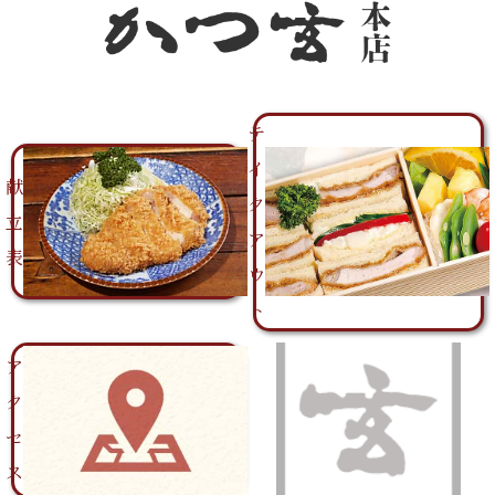
テ
イ
献
ク
立
ア
表
ウ
ト
ア
ク
セ
ス